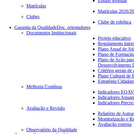
Ensino Regular
Matrículas
Matrículas 2026/2
Clubes
Clube de robótica
Garantia da Qualidade
Doc. orientadores
Documentos Institucionais
Projeto educativo
Regulamento inter
Plano Anual de Ati
Plano de Formaçã
Plano de Ação par
Desenvolvimento D
Critérios gerais de
Plano Cultural de 
Estratégia Cidadan
Melhoria Contínua
Indicadores EQA
Indicadores Anuais
Indicadores Precoc
Avaliação e Revisão
Relatório de Autoa
Monitorização e R
Avaliação externa
Observatório da Qualidade