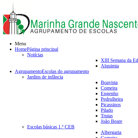
Menu
Home
Página principal
Notícias
XIII Semana da E
Alquimia
Agrupamento
Escolas do agrupamento
Jardins de infância
Boavista
Comeira
Engenho
Pedrulheira
Picassinos
Pilado
Trutas
João Beare
Escolas básicas 1.º CEB
Albergaria
Comeira