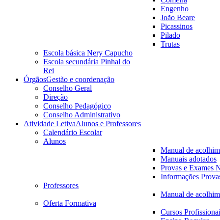
Engenho
João Beare
Picassinos
Pilado
Trutas
Escola básica Nery Capucho
Escola secundária Pinhal do
Rei
Órgãos
Gestão e coordenação
Conselho Geral
Direção
Conselho Pedagógico
Conselho Administrativo
Atividade Letiva
Alunos e Professores
Calendário Escolar
Alunos
Manual de acolhim
Manuais adotados
Provas e Exames N
Informações Prova
Professores
Manual de acolhim
Oferta Formativa
Cursos Profissiona