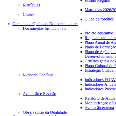
Ensino Regular
Matrículas
Matrículas 2026/2
Clubes
Clube de robótica
Garantia da Qualidade
Doc. orientadores
Documentos Institucionais
Projeto educativo
Regulamento inter
Plano Anual de Ati
Plano de Formaçã
Plano de Ação par
Desenvolvimento D
Critérios gerais de
Plano Cultural de 
Estratégia Cidadan
Melhoria Contínua
Indicadores EQA
Indicadores Anuais
Indicadores Precoc
Avaliação e Revisão
Relatório de Autoa
Monitorização e R
Avaliação externa
Observatório da Qualidade