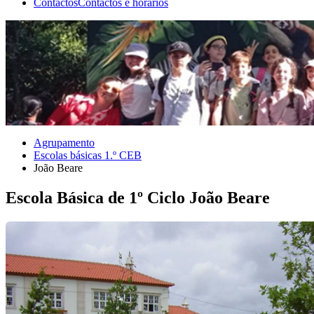
Contactos
Contactos e horários
Agrupamento
Escolas básicas 1.º CEB
João Beare
Escola Básica de 1º Ciclo João Beare