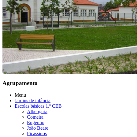
Agrupamento
Menu
Jardins de infância
Escolas básicas 1.º CEB
Albergaria
Comeira
Engenho
João Beare
Picassinos