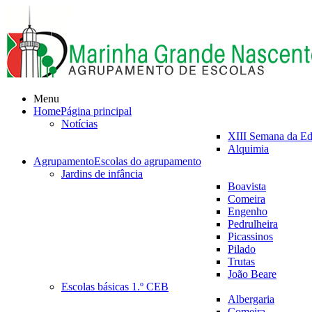
Menu
Home
Página principal
Notícias
XIII Semana da E
Alquimia
Agrupamento
Escolas do agrupamento
Jardins de infância
Boavista
Comeira
Engenho
Pedrulheira
Picassinos
Pilado
Trutas
João Beare
Escolas básicas 1.º CEB
Albergaria
Comeira