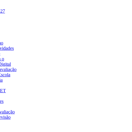
027
no
vidades
o
a o
igital
 avaliação
Escola
ia
VET
es
valiação
evisão