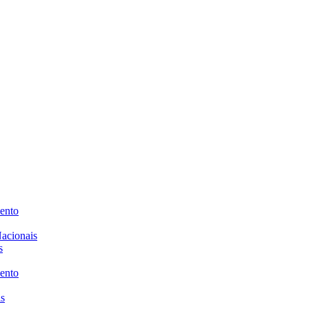
ento
acionais
s
ento
is