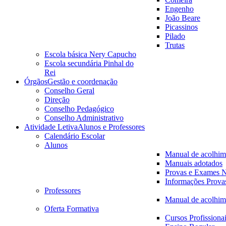
Engenho
João Beare
Picassinos
Pilado
Trutas
Escola básica Nery Capucho
Escola secundária Pinhal do
Rei
Órgãos
Gestão e coordenação
Conselho Geral
Direção
Conselho Pedagógico
Conselho Administrativo
Atividade Letiva
Alunos e Professores
Calendário Escolar
Alunos
Manual de acolhim
Manuais adotados
Provas e Exames N
Informações Prova
Professores
Manual de acolhim
Oferta Formativa
Cursos Profissiona