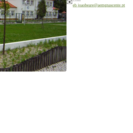
✉️
eb.joaobeare@aemgnascente.pt