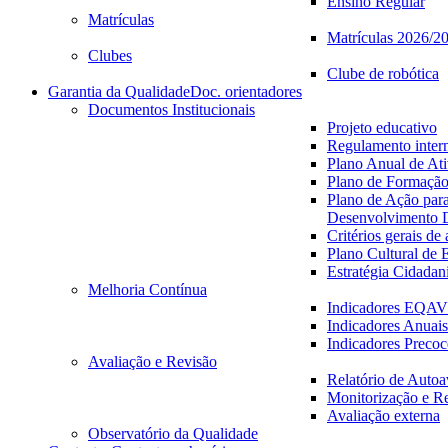
Ensino Regular
Matrículas
Matrículas 2026/2
Clubes
Clube de robótica
Garantia da Qualidade
Doc. orientadores
Documentos Institucionais
Projeto educativo
Regulamento inter
Plano Anual de Ati
Plano de Formaçã
Plano de Ação par
Desenvolvimento D
Critérios gerais de
Plano Cultural de 
Estratégia Cidadan
Melhoria Contínua
Indicadores EQA
Indicadores Anuais
Indicadores Precoc
Avaliação e Revisão
Relatório de Autoa
Monitorização e R
Avaliação externa
Observatório da Qualidade