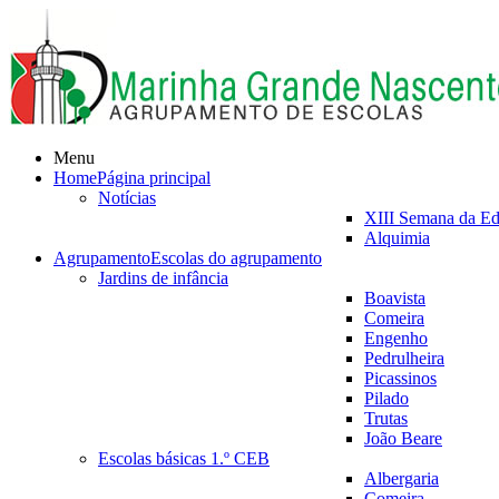
Menu
Home
Página principal
Notícias
XIII Semana da E
Alquimia
Agrupamento
Escolas do agrupamento
Jardins de infância
Boavista
Comeira
Engenho
Pedrulheira
Picassinos
Pilado
Trutas
João Beare
Escolas básicas 1.º CEB
Albergaria
Comeira