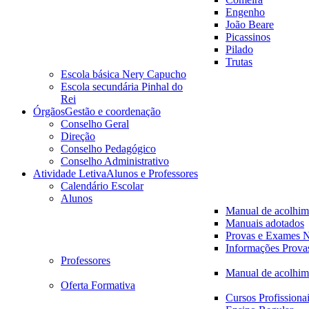
Engenho
João Beare
Picassinos
Pilado
Trutas
Escola básica Nery Capucho
Escola secundária Pinhal do
Rei
Órgãos
Gestão e coordenação
Conselho Geral
Direção
Conselho Pedagógico
Conselho Administrativo
Atividade Letiva
Alunos e Professores
Calendário Escolar
Alunos
Manual de acolhim
Manuais adotados
Provas e Exames N
Informações Prova
Professores
Manual de acolhim
Oferta Formativa
Cursos Profissiona