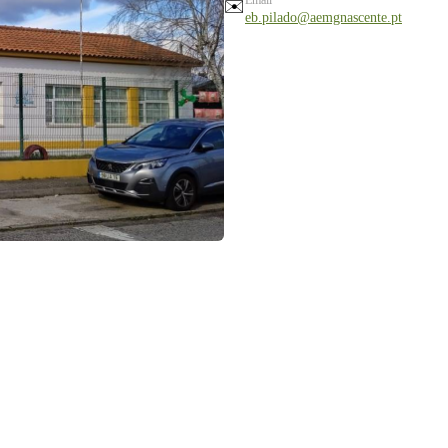
✉️
eb.pilado@aemgnascente.pt