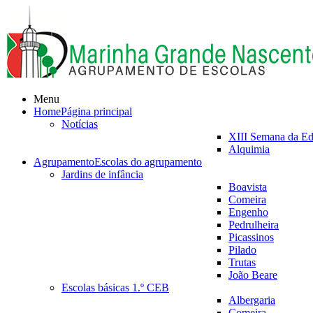
Menu
Home
Página principal
Notícias
XIII Semana da E
Alquimia
Agrupamento
Escolas do agrupamento
Jardins de infância
Boavista
Comeira
Engenho
Pedrulheira
Picassinos
Pilado
Trutas
João Beare
Escolas básicas 1.º CEB
Albergaria
Comeira