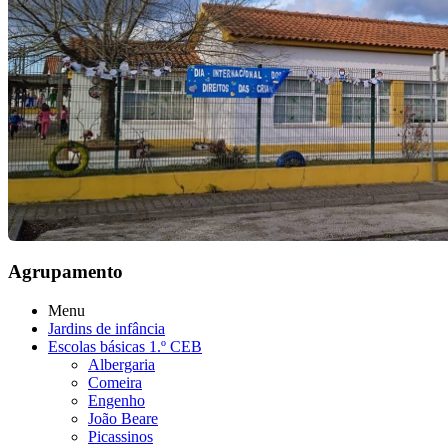
Agrupamento
Menu
Jardins de infância
Escolas básicas 1.º CEB
Albergaria
Comeira
Engenho
João Beare
Picassinos