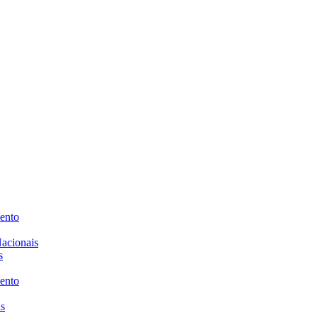
ento
acionais
s
ento
is