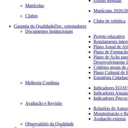
Ensino Regular
Matrículas
Matrículas 2026/2
Clubes
Clube de robótica
Garantia da Qualidade
Doc. orientadores
Documentos Institucionais
Projeto educativo
Regulamento inter
Plano Anual de Ati
Plano de Formaçã
Plano de Ação par
Desenvolvimento D
Critérios gerais de
Plano Cultural de 
Estratégia Cidadan
Melhoria Contínua
Indicadores EQA
Indicadores Anuais
Indicadores Precoc
Avaliação e Revisão
Relatório de Autoa
Monitorização e R
Avaliação externa
Observatório da Qualidade