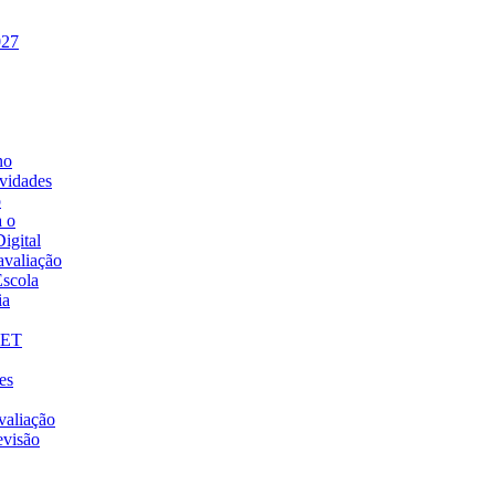
027
no
vidades
o
a o
igital
 avaliação
Escola
ia
VET
es
valiação
evisão