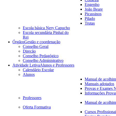
Engenho
João Beare
Picassinos
Pilado
Trutas
Escola básica Nery Capucho
Escola secundária Pinhal do
Rei
Órgãos
Gestão e coordenação
Conselho Geral
Direção
Conselho Pedagógico
Conselho Administrativo
Atividade Letiva
Alunos e Professores
Calendário Escolar
Alunos
Manual de acolhim
Manuais adotados
Provas e Exames N
Informações Prova
Professores
Manual de acolhim
Oferta Formativa
Cursos Profissiona